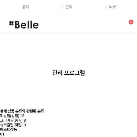
공지
문의
리뷰
0
관리 프로그램
현재 상품 분류와 관련된 분류
최강필(강필)
13
크리미필(중필)
8
슈크림필(약필)
0
베스트상품
01