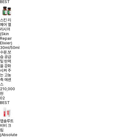
BEST
스킨 리
페어 엘
리시어
(Skin
Repair
Elixier)
30ml/50ml
수분.보
습 공급
및 탄력
을 강화
시켜 주
는 고농
축 에센
스
210,000
원
02
BEST
앱솔루트
비비 크
림
(Absolute