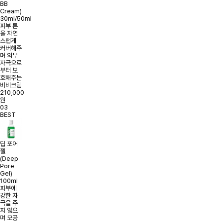
BB
Cream)
30ml/50ml
피부 톤
을 자연
스럽게
커버해주
며 외부
자극으로
부터 보
호해주는
비비크림
210,000
원
03
BEST
딥 포어
젤
(Deep
Pore
Gel)
100ml
피부에
강한 자
극을 주
지 않으
며 모공