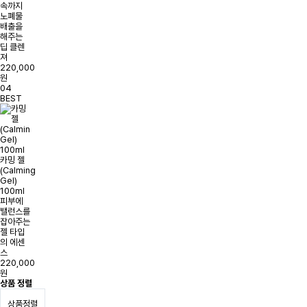
속까지
노폐물
배출을
해주는
딥 클렌
져
220,000
원
04
BEST
카밍 젤
(Calming
Gel)
100ml
피부에
밸런스를
잡아주는
젤 타입
의 에센
스
220,000
원
상품 정렬
상품정렬