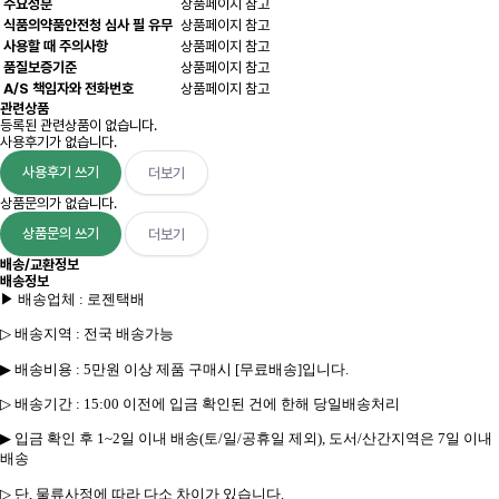
주요성분
상품페이지 참고
식품의약품안전청 심사 필 유무
상품페이지 참고
사용할 때 주의사항
상품페이지 참고
품질보증기준
상품페이지 참고
A/S 책임자와 전화번호
상품페이지 참고
관련상품
등록된 관련상품이 없습니다.
사용후기가 없습니다.
사용후기 쓰기
더보기
상품문의가 없습니다.
상품문의 쓰기
더보기
배송/교환정보
배송정보
▶ 배송업체
:
로젠
택배
▷
배송지역
:
전국 배송가능
▶
배송비용
: 5
만원 이상 제품 구매시
[
무료배송
]
입니다
.
▷
배송기간
: 15:00
이전에 입금 확인된 건에 한해 당일배송처리
▶
입금 확인 후
1~2
일 이내 배송
(
토
/
일
/
공휴일 제외
),
도서
/
산간지역은
7
일 이내
배송
▷
단
,
물류사정에 따라 다소 차이가 있습니다
.