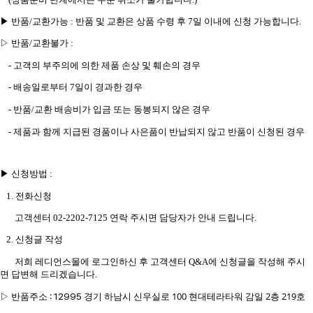
▶
반품
/
교환가능
:
반품 및 교환은 상품 수령 후
7
일 이내에 신청 가능합니다
.
▷
반품
/
교환불가
:
-
고객의 부주의에 의한 제품 손상 및 훼손의 경우
- 배송일로부터
7
일이 경과한 경우
- 반품
/
교환 배송비가 입금 또는 동봉되지 않은 경우
- 제품과 함께 지급된 경품이나 사은품이 반납되지 않고 반품이 신청된 경우
▶
신청방법
:
1.
전화신청
고객센터
02-2202-7125
연락 주시면 담당자가 안내 드립니다
.
2.
신청글 작성
저희 레디언스몰에 로그인하신 후 고객센터
Q&A
에 신청글을 작성해 주시
면 답변해 드리겠습니다
.
경기 하남시 신우실로 100 현대테라타워 감일 2층 219호
: 12995
▷
반품주소