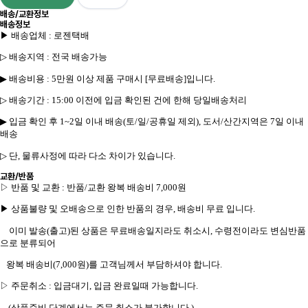
배송/교환정보
배송정보
▶ 배송업체
:
로젠
택배
▷
배송지역
:
전국 배송가능
▶
배송비용
: 5
만원 이상 제품 구매시
[
무료배송
]
입니다
.
▷
배송기간
: 15:00
이전에 입금 확인된 건에 한해 당일배송처리
▶
입금 확인 후
1~2
일 이내 배송
(
토
/
일
/
공휴일 제외
),
도서
/
산간지역은
7
일 이내
배송
▷
단
,
물류사정에 따라 다소 차이가 있습니다
.
교환/반품
▷
반품 및 교환
:
반품
/
교환 왕복 배송비
7,000
원
▶
상품불량 및 오배송으로 인한 반품의 경우
,
배송비 무료 입니다
.
이미 발송
(
출고
)
된 상품은 무료배송일지라도 취소시
,
수령전이라도 변심반품
으로 분류되어
왕복 배송비
(7,000
원
)
를 고객님께서 부담하셔야 합니다
.
▷
주문취소
:
입금대기
,
입금 완료일때 가능합니다
.
(
상품준비 단계에서는 주문 취소가 불가합니다
.)