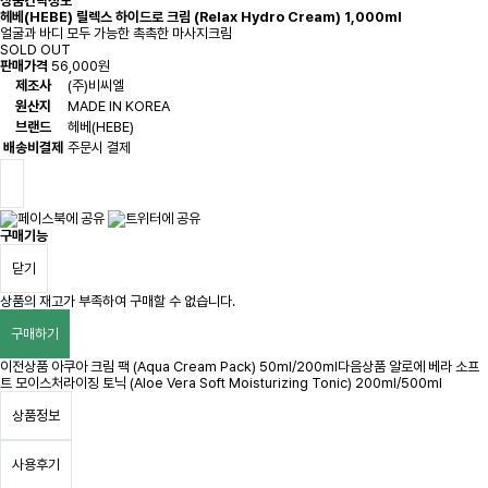
상품간략정보
헤베(HEBE) 릴렉스 하이드로 크림 (Relax Hydro Cream) 1,000ml
얼굴과 바디 모두 가능한 촉촉한 마사지크림
SOLD OUT
판매가격
56,000원
제조사
(주)비씨엘
원산지
MADE IN KOREA
브랜드
헤베(HEBE)
배송비결제
주문시 결제
구매기능
닫기
상품의 재고가 부족하여 구매할 수 없습니다.
구매하기
이전상품
아쿠아 크림 팩 (Aqua Cream Pack) 50ml/200ml
다음상품
알로에 베라 소프
트 모이스처라이징 토닉 (Aloe Vera Soft Moisturizing Tonic) 200ml/500ml
상품정보
사용후기