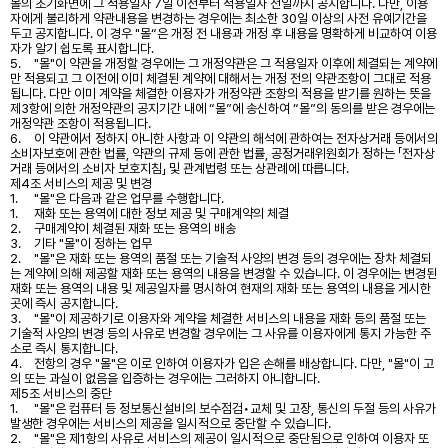
몰의 초기화면에 그 적용일자 7일 이전부터 적용일자 전일까지 공지합니다. 다만, 이용
자에게 불리하게 약관내용을 변경하는 경우에는 최소한 30일 이상의 사전 유예기간을
두고 공지합니다. 이 경우 "몰“은 개정 전 내용과 개정 후 내용을 명확하게 비교하여 이용
자가 알기 쉽도록 표시합니다.
5.
"몰"이 약관을 개정할 경우에는 그 개정약관은 그 적용일자 이후에 체결되는 계약에
만 적용되고 그 이전에 이미 체결된 계약에 대해서는 개정 전의 약관조항이 그대로 적용
됩니다. 다만 이미 계약을 체결한 이용자가 개정약관 조항의 적용을 받기를 원하는 뜻을
제3항에 의한 개정약관의 공지기간 내에 “몰”에 송신하여 “몰”의 동의를 받은 경우에는
개정약관 조항이 적용됩니다.
6.
이 약관에서 정하지 아니한 사항과 이 약관의 해석에 관하여는 전자상거래 등에서의
소비자보호에 관한 법률, 약관의 규제 등에 관한 법률, 공정거래위원회가 정하는 「전자상
거래 등에서의 소비자 보호지침」 및 관계법령 또는 상관례에 따릅니다.
제4조 서비스의 제공 및 변경
1.
"몰"은 다음과 같은 업무를 수행합니다.
1.
재화 또는 용역에 대한 정보 제공 및 구매계약의 체결
2.
구매계약이 체결된 재화 또는 용역의 배송
3.
기타 "몰"이 정하는 업무
2.
"몰"은 재화 또는 용역의 품절 또는 기술적 사양의 변경 등의 경우에는 장차 체결되
는 계약에 의해 제공할 재화 또는 용역의 내용을 변경할 수 있습니다. 이 경우에는 변경된
재화 또는 용역의 내용 및 제공일자를 명시하여 현재의 재화 또는 용역의 내용을 게시한
곳에 즉시 공지합니다.
3.
"몰"이 제공하기로 이용자와 계약을 체결한 서비스의 내용을 재화 등의 품절 또는
기술적 사양의 변경 등의 사유로 변경할 경우에는 그 사유를 이용자에게 통지 가능한 주
소로 즉시 통지합니다.
4.
전항의 경우 "몰"은 이로 인하여 이용자가 입은 손해를 배상합니다. 다만, "몰"이 고
의 또는 과실이 없음을 입증하는 경우에는 그러하지 아니합니다.
제5조 서비스의 중단
1.
"몰"은 컴퓨터 등 정보통신설비의 보수점검•교체 및 고장, 통신의 두절 등의 사유가
발생한 경우에는 서비스의 제공을 일시적으로 중단할 수 있습니다.
2.
"몰"은 제1항의 사유로 서비스의 제공이 일시적으로 중단됨으로 인하여 이용자 또