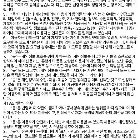
발생한 경우 또는 제3자에게 제공하는 경우에는 이용•제공단계에서 당해 이용자에게 그
목적을 고지하고 동의를 받습니다. 다만, 관련 법령에 달리 정함이 있는 경우에는 예외로
합니다.
5.
"몰"이 제3항과 제4항에 의해 이용자의 동의를 받아야 하는 경우에는 개인정보관
리 책임자의 신원(소속, 성명 및 전화번호, 기타 연락처), 정보의 수집목적 및 이용목적,
제3자에 대한 정보제공 관련사항(제공받은자, 제공목적 및 제공할 정보의 내용) 등 「정보
통신망 이용촉진 및 정보보호 등에 관한 법률」 제22조제2항이 규정한 사항을 미리 명시
하거나 고지해야 하며 이용자는 언제든지 이 동의를 철회할 수 있습니다.
6.
이용자는 언제든지 "몰"이 가지고 있는 자신의 개인정보에 대해 열람 및 오류정정을
요구할 수 있으며 "몰"은 이에 대해 지체 없이 필요한 조치를 취할 의무를 집니다. 이용자
가 오류의 정정을 요구한 경우에는 "몰"은 그 오류를 정정할 때까지 당해 개인정보를 이
용하지 않습니다.
7.
"몰"은 개인정보 보호를 위하여 이용자의 개인정보를 취급하는 자를 최소한으로 제
한하여야 하며 신용카드, 은행계좌 등을 포함한 이용자의 개인정보의 분실, 도난, 유출,
동의 없는 제3자 제공, 변조 등으로 인한 이용자의 손해에 대하여 모든 책임을 집니다.
8.
"몰" 또는 그로부터 개인정보를 제공받은 제3자는 개인정보의 수집목적 또는 제공
받은 목적을 달성한 때에는 당해 개인정보를 지체 없이 파기합니다.
9.
"몰"은 개인정보의 수집•이용•제공에 관한 동의란을 미리 선택한 것으로 설정해두
지 않습니다. 또한 개인정보의 수집•이용•제공에 관한 이용자의 동의거절시 제한되는
서비스를 구체적으로 명시하고, 필수수집항목이 아닌 개인정보의 수집•이용•제공에 관
한 이용자의 동의 거절을 이유로 회원가입 등 서비스 제공을 제한하거나 거절하지 않습
니다.
제18조 "몰"의 의무
1.
"몰"은 법령과 이 약관이 금지하거나 공서양속에 반하는 행위를 하지 않으며 이 약
관이 정하는 바에 따라 지속적이고, 안정적으로 재화•용역을 제공하는데 최선을 다하여
야 합니다.
2.
"몰"은 이용자가 안전하게 인터넷 서비스를 이용할 수 있도록 이용자의 개인정보(신
용정보 포함)보호를 위한 보안 시스템을 갖추어야 합니다.
3.
"몰"이 상품이나 용역에 대하여 「표시ㆍ광고의 공정화에 관한 법률」 제3조 소정의
부당한 표시ㆍ광고행위를 함으로써 이용자가 손해를 입은 때에는 이를 배상할 책임을 집