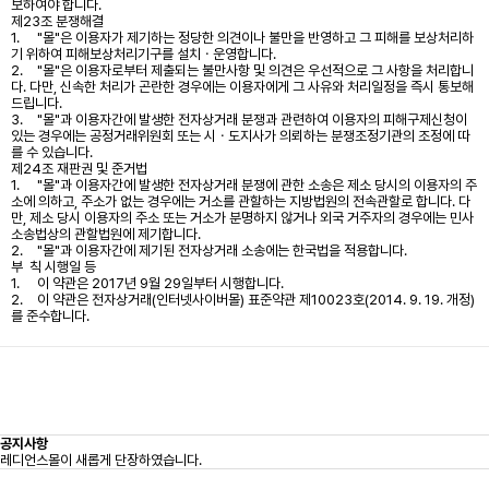
보하여야 합니다.
제23조 분쟁해결
1.
"몰"은 이용자가 제기하는 정당한 의견이나 불만을 반영하고 그 피해를 보상처리하
기 위하여 피해보상처리기구를 설치ㆍ운영합니다.
2.
"몰"은 이용자로부터 제출되는 불만사항 및 의견은 우선적으로 그 사항을 처리합니
다. 다만, 신속한 처리가 곤란한 경우에는 이용자에게 그 사유와 처리일정을 즉시 통보해
드립니다.
3.
"몰"과 이용자간에 발생한 전자상거래 분쟁과 관련하여 이용자의 피해구제신청이
있는 경우에는 공정거래위원회 또는 시ㆍ도지사가 의뢰하는 분쟁조정기관의 조정에 따
를 수 있습니다.
제24조 재판권 및 준거법
1.
"몰"과 이용자간에 발생한 전자상거래 분쟁에 관한 소송은 제소 당시의 이용자의 주
소에 의하고, 주소가 없는 경우에는 거소를 관할하는 지방법원의 전속관할로 합니다. 다
만, 제소 당시 이용자의 주소 또는 거소가 분명하지 않거나 외국 거주자의 경우에는 민사
소송법상의 관할법원에 제기합니다.
2.
"몰"과 이용자간에 제기된 전자상거래 소송에는 한국법을 적용합니다.
부 칙 시행일 등
1.
이 약관은 2017년 9월 29일부터 시행합니다.
2.
이 약관은 전자상거래(인터넷사이버몰) 표준약관 제10023호(2014. 9. 19. 개정)
를 준수합니다.
공지사항
레디언스몰이 새롭게 단장하였습니다.