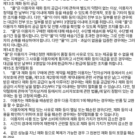
제13조 재화 등의 공급
1.
"몰"은 이용자와 재화 등의 공급시기에 관하여 별도의 약정이 없는 이상, 이용자가
청약을 한 날부터 7일 이내에 재화 등을 배송할 수 있도록 주문제작, 포장 등 기타의 필요
한 조치를 취합니다. 다만, "몰"이 이미 재화 등의 대금의 전부 또는 일부를 받은 경우에
는 대금의 전부 또는 일부를 받은 날부터 3영업일 이내에 조치를 취합니다. 이때 "몰"은
이용자가 재화등의 공급 절차 및 진행 사항을 확인할 수 있도록 적절한 조치를 합니다.
2.
"몰"은 이용자가 구매한 재화에 대해 배송수단, 수단별 배송비용 부담자, 수단별 배
송기간 등을 명시합니다. 만약 "몰"이 약정 배송기간을 초과한 경우에는 그로 인한 이용
자의 손해를 배상하여야 합니다. 다만 "몰"이 고의ㆍ과실이 없음을 입증한 경우에는 그러
하지 아니합니다.
제14조 환급
"몰"은 이용자가 구매신청한 재화등이 품절 등의 사유로 인도 또는 제공을 할 수 없을 때
에는 지체없이 그 사유를 이용자에게 통지하고 사전에 재화 등의 대금을 받은 경우에는
대금을 받은 날부터 3영업일 이내에 환급하거나 환급에 필요한 조치를 취합니다.
제15조 청약철회 등
1.
"몰"과 재화 등의 구매에 관한 계약을 체결한 이용자는 「전자상거래 등에서의 소비
자보호에 관한 법률」 제13조 제2항에 따른 계약내용에 관한 서면을 받은 날(그 서면을
받은 때보다 재화 등의 공급이 늦게 이루어진 경우에는 재화 등을 공급받거나 재화 등의
공급이 시작된 날을 말합니다)부터 7일 이내에는 청약의 철회를 할 수 있습니다. 다만, 청
약철회에 관하여 「전자상거래 등에서의 소비자보호에 관한 법률」에 달리 정함이 있는 경
우에는 동 법 규정에 따릅니다.
2.
이용자는 재화등을 배송받은 경우 다음 각호의 1에 해당하는 경우에는 반품 및 교환
을 할 수 없습니다.
1.
이용자에게 책임 있는 사유로 재화 등이 멸실 또는 훼손된 경우(다만, 재화 등의 내
용을 확인하기 위하여 포장 등을 훼손한 경우에는 청약철회를 할 수 있습니다)
2.
이용자의 사용 또는 일부 소비에 의하여 재화 등의 가치가 현저히 감소한 경우
3.
시간의 경과에 의하여 재판매가 곤란할 정도로 재화 등의 가치가 현저히 감소한 경
우
4.
같은 성능을 지닌 재화 등으로 복제가 가능한 경우 그 원본인 재화 등의 포장을 훼손
한 경우