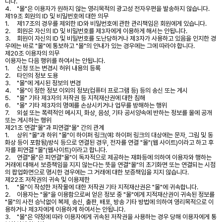
니다.
4.
"몰"은 이용자가 원하지 않는 영리목적의 광고성 전자우편을 발송하지 않습니다.
제19조 회원의 ID 및 비밀번호에 대한 의무
1.
제17조의 경우를 제외한 ID와 비밀번호에 관한 관리책임은 회원에게 있습니다.
2.
회원은 자신의 ID 및 비밀번호를 제3자에게 이용하게 해서는 안됩니다.
3.
회원이 자신의 ID 및 비밀번호를 도난당하거나 제3자가 사용하고 있음을 인지한 경
우에는 바로 "몰"에 통보하고 "몰"의 안내가 있는 경우에는 그에 따라야 합니다.
제20조 이용자의 의무
이용자는 다음 행위를 하여서는 안됩니다.
1.
신청 또는 변경시 허위 내용의 등록
2.
타인의 정보 도용
3.
"몰"에 게시된 정보의 변경
4.
"몰"이 정한 정보 이외의 정보(컴퓨터 프로그램 등) 등의 송신 또는 게시
5.
"몰" 기타 제3자의 저작권 등 지적재산권에 대한 침해
6.
"몰" 기타 제3자의 명예를 손상시키거나 업무를 방해하는 행위
7.
외설 또는 폭력적인 메시지, 화상, 음성, 기타 공서양속에 반하는 정보를 몰에 공개
또는 게시하는 행위
제21조 연결"몰"과 피연결"몰" 간의 관계
1.
상위 "몰"과 하위 "몰"이 하이퍼 링크(예: 하이퍼 링크의 대상에는 문자, 그림 및 동
화상 등이 포함됨)방식 등으로 연결된 경우, 전자를 연결 "몰"(웹 사이트)이라고 하고 후
자를 피연결 "몰"(웹사이트)이라고 합니다.
2.
연결"몰"은 피연결"몰"이 독자적으로 제공하는 재화등에 의하여 이용자와 행하는
거래에 대해서 보증책임을 지지 않는다는 뜻을 연결"몰"의 초기화면 또는 연결되는 시점
의 팝업화면으로 명시한 경우에는 그 거래에 대한 보증책임을 지지 않습니다.
제22조 저작권의 귀속 및 이용제한
1.
"몰"이 작성한 저작물에 대한 저작권 기타 지적재산권은 "몰"에 귀속합니다.
2.
이용자는 "몰"을 이용함으로써 얻은 정보 중 "몰"에게 지적재산권이 귀속된 정보를
"몰"의 사전 승낙없이 복제, 송신, 출판, 배포, 방송 기타 방법에 의하여 영리목적으로 이
용하거나 제3자에게 이용하게 하여서는 안됩니다.
3.
"몰"은 약정에 따라 이용자에게 귀속된 저작권을 사용하는 경우 당해 이용자에게 통