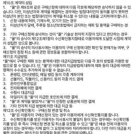
제10조 계약의 성립
1.
"몰"은 제9조와 같은 구매신청에 대하여 다음 각호에 해당하면 승낙하지 않을 수 있
습니다. 다만, 미성년자와 계약을 체결하는 경우에는 법정대리인의 동의를 얻지 못하면
미성년자 본인 또는 법정대리인이 계약을 취소할 수 있다는 내용을 고지하여야 합니다.
1.
신청 내용에 허위, 기재누락, 오기가 있는 경우
2.
미성년자가 담배, 주류등 청소년보호법에서 금지하는 재화 및 용역을 구매하는 경
우
3.
기타 구매신청에 승낙하는 것이 "몰" 기술상 현저히 지장이 있다고 판단하는 경우
2.
"몰"의 승낙이 제12조제1항의 수신확인통지형태로 이용자에게 도달한 시점에 계약
이 성립한 것으로 봅니다.
3.
"몰"의 승낙의 의사표시에는 이용자의 구매 신청에 대한 확인 및 판매가능 여부, 구
매신청의 정정 취소 등에 관한 정보등을 포함하여야 합니다.
제11조 지급방법
"몰"에서 구매한 재화 또는 용역에 대한 대금지급방법은 다음 각 호의 방법중 가용한 방
법으로 할 수 있습니다. 단, "몰"은 이용자의 지급방법에 대하여 재화 등의 대금에 어떠한
명목의 수수료도 추가하여 징수할 수 없습니다.
1.
폰뱅킹, 인터넷뱅킹, 메일 뱅킹 등의 각종 계좌이체
2.
선불카드, 직불카드, 신용카드 등의 각종 카드 결제
3.
온라인무통장입금
4.
전자화폐에 의한 결제
5.
수령시 대금지급
6.
마일리지 등 "몰"이 지급한 포인트에 의한 결제
7.
"몰"과 계약을 맺었거나 "몰"이 인정한 상품권에 의한 결제
8.
기타 전자적 지급 방법에 의한 대금 지급 등
제12조 수신확인통지ㆍ구매신청 변경 및 취소
1.
"몰"은 이용자의 구매신청이 있는 경우 이용자에게 수신확인통지를 합니다.
2.
수신확인통지를 받은 이용자는 의사표시의 불일치 등이 있는 경우에는 수신확인통
지를 받은 후 즉시 구매신청 변경 및 취소를 요청할 수 있고 "몰"은 배송 전에 이용자의
요청이 있는 경우에는 지체 없이 그 요청에 따라 처리하여야 합니다. 다만 이미 대금을 지
불한 경우에는 제15조의 청약철회 등에 관한 규정에 따릅니다.