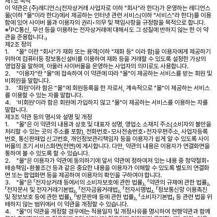
제1조 목적
이 약관은 (주)레디언스(전자상거래 사업자로 이하 "회사"라 한다)가 운영하는 레디언스
몰(이하 "몰"이라 한다)에서 제공하는 인터넷 관련 서비스(이하 "서비스"라 한다)를 이용
함에 있어 사이버 몰과 이용자의 권리•의무 및 책임사항을 규정함을 목적으로 합니다.
※「PC통신, 무선 등을 이용하는 전자상거래에 대해서도 그 성질에 반하지 않는 한 이 약
관을 준용합니다.」
제2조 정의
1.
"몰" 이란 "회사"가 재화 또는 용역(이하 "재화 등" 이라 함)을 이용자에게 제공하기
위하여 컴퓨터등 정보통신설비를 이용하여 재화 등을 거래할 수 있도록 설정한 가상의
영업장을 말하며, 아울러 사이버몰을 운영하는 사업자의 의미로도 사용합니다.
2.
"이용자"란 "몰"에 접속하여 이 약관에 따라 "몰"이 제공하는 서비스를 받는 회원 및
비회원을 말합니다.
3.
'회원'이라 함은 “몰”에 회원등록을 한 자로서, 계속적으로 "몰"이 제공하는 서비스
를 이용할 수 있는 자를 말합니다.
4.
'비회원'이라 함은 회원에 가입하지 않고 "몰"이 제공하는 서비스를 이용하는 자를
말합니다.
제3조 약관 등의 명시와 설명 및 개정
1.
"몰"은 이 약관의 내용과 상호 및 대표자 성명, 영업소 소재지 주소(소비자의 불만을
처리할 수 있는 곳의 주소를 포함), 전화번호•모사전송번호•전자우편주소, 사업자등록
번호, 통신판매업 신고번호, 개인정보관리책임자 등을 이용자가 쉽게 알 수 있도록 사이
버몰의 초기 서비스화면(전면)에 게시합니다. 다만, 약관의 내용은 이용자가 연결화면을
통하여 볼 수 있도록 할 수 있습니다.
2.
"몰"은 이용자가 약관에 동의하기에 앞서 약관에 정하여져 있는 내용 중 청약철회•
배송책임•환불조건 등과 같은 중요한 내용을 이용자가 이해할 수 있도록 별도의 연결화
면 또는 팝업화면 등을 제공하여 이용자의 확인을 구하여야 합니다.
3.
"몰"은 「전자상거래 등에서의 소비자보호에 관한 법률」, 「약관의 규제에 관한 법률」,
「전자문서 및 전자거래기본법」, 「전자금융거래법」, 「전자서명법」, 「정보통신망 이용촉진
및 정보보호 등에 관한 법률」, 「방문판매 등에 관한 법률」, 「소비자기본법」 등 관련 법을 위
배하지 않는 범위에서 이 약관을 개정할 수 있습니다.
4.
"몰"이 약관을 개정할 경우에는 적용일자 및 개정사유를 명시하여 현행약관과 함께