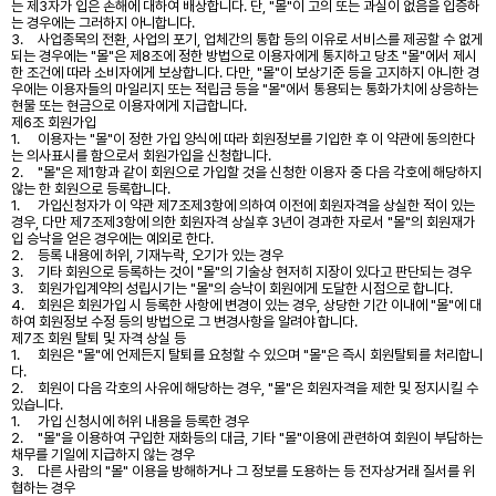
는 제3자가 입은 손해에 대하여 배상합니다. 단, "몰"이 고의 또는 과실이 없음을 입증하
는 경우에는 그러하지 아니합니다.
3.
사업종목의 전환, 사업의 포기, 업체간의 통합 등의 이유로 서비스를 제공할 수 없게
되는 경우에는 "몰"은 제8조에 정한 방법으로 이용자에게 통지하고 당초 "몰"에서 제시
한 조건에 따라 소비자에게 보상합니다. 다만, "몰"이 보상기준 등을 고지하지 아니한 경
우에는 이용자들의 마일리지 또는 적립금 등을 "몰"에서 통용되는 통화가치에 상응하는
현물 또는 현금으로 이용자에게 지급합니다.
제6조 회원가입
1.
이용자는 "몰"이 정한 가입 양식에 따라 회원정보를 기입한 후 이 약관에 동의한다
는 의사표시를 함으로서 회원가입을 신청합니다.
2.
"몰"은 제1항과 같이 회원으로 가입할 것을 신청한 이용자 중 다음 각호에 해당하지
않는 한 회원으로 등록합니다.
1.
가입신청자가 이 약관 제7조제3항에 의하여 이전에 회원자격을 상실한 적이 있는
경우, 다만 제7조제3항에 의한 회원자격 상실후 3년이 경과한 자로서 "몰"의 회원재가
입 승낙을 얻은 경우에는 예외로 한다.
2.
등록 내용에 허위, 기재누락, 오기가 있는 경우
3.
기타 회원으로 등록하는 것이 "몰"의 기술상 현저히 지장이 있다고 판단되는 경우
3.
회원가입계약의 성립시기는 "몰"의 승낙이 회원에게 도달한 시점으로 합니다.
4.
회원은 회원가입 시 등록한 사항에 변경이 있는 경우, 상당한 기간 이내에 "몰"에 대
하여 회원정보 수정 등의 방법으로 그 변경사항을 알려야 합니다.
제7조 회원 탈퇴 및 자격 상실 등
1.
회원은 "몰"에 언제든지 탈퇴를 요청할 수 있으며 "몰"은 즉시 회원탈퇴를 처리합니
다.
2.
회원이 다음 각호의 사유에 해당하는 경우, "몰"은 회원자격을 제한 및 정지시킬 수
있습니다.
1.
가입 신청시에 허위 내용을 등록한 경우
2.
"몰"을 이용하여 구입한 재화등의 대금, 기타 "몰"이용에 관련하여 회원이 부담하는
채무를 기일에 지급하지 않는 경우
3.
다른 사람의 "몰" 이용을 방해하거나 그 정보를 도용하는 등 전자상거래 질서를 위
협하는 경우