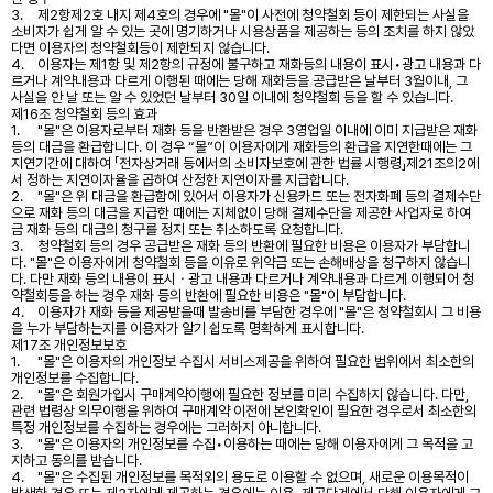
3.
제2항제2호 내지 제4호의 경우에 "몰"이 사전에 청약철회 등이 제한되는 사실을
소비자가 쉽게 알 수 있는 곳에 명기하거나 시용상품을 제공하는 등의 조치를 하지 않았
다면 이용자의 청약철회등이 제한되지 않습니다.
4.
이용자는 제1항 및 제2항의 규정에 불구하고 재화등의 내용이 표시•광고 내용과 다
르거나 계약내용과 다르게 이행된 때에는 당해 재화등을 공급받은 날부터 3월이내, 그
사실을 안 날 또는 알 수 있었던 날부터 30일 이내에 청약철회 등을 할 수 있습니다.
제16조 청약철회 등의 효과
1.
"몰"은 이용자로부터 재화 등을 반환받은 경우 3영업일 이내에 이미 지급받은 재화
등의 대금을 환급합니다. 이 경우 “몰”이 이용자에게 재화등의 환급을 지연한때에는 그
지연기간에 대하여 「전자상거래 등에서의 소비자보호에 관한 법률 시행령」제21조의2에
서 정하는 지연이자율을 곱하여 산정한 지연이자를 지급합니다.
2.
"몰"은 위 대금을 환급함에 있어서 이용자가 신용카드 또는 전자화폐 등의 결제수단
으로 재화 등의 대금을 지급한 때에는 지체없이 당해 결제수단을 제공한 사업자로 하여
금 재화 등의 대금의 청구를 정지 또는 취소하도록 요청합니다.
3.
청약철회 등의 경우 공급받은 재화 등의 반환에 필요한 비용은 이용자가 부담합니
다. "몰"은 이용자에게 청약철회 등을 이유로 위약금 또는 손해배상을 청구하지 않습니
다. 다만 재화 등의 내용이 표시ㆍ광고 내용과 다르거나 계약내용과 다르게 이행되어 청
약철회등을 하는 경우 재화 등의 반환에 필요한 비용은 "몰"이 부담합니다.
4.
이용자가 재화 등을 제공받을때 발송비를 부담한 경우에 "몰"은 청약철회시 그 비용
을 누가 부담하는지를 이용자가 알기 쉽도록 명확하게 표시합니다.
제17조 개인정보보호
1.
"몰"은 이용자의 개인정보 수집시 서비스제공을 위하여 필요한 범위에서 최소한의
개인정보를 수집합니다.
2.
"몰"은 회원가입시 구매계약이행에 필요한 정보를 미리 수집하지 않습니다. 다만,
관련 법령상 의무이행을 위하여 구매계약 이전에 본인확인이 필요한 경우로서 최소한의
특정 개인정보를 수집하는 경우에는 그러하지 아니합니다.
3.
"몰"은 이용자의 개인정보를 수집•이용하는 때에는 당해 이용자에게 그 목적을 고
지하고 동의를 받습니다.
4.
"몰"은 수집된 개인정보를 목적외의 용도로 이용할 수 없으며, 새로운 이용목적이