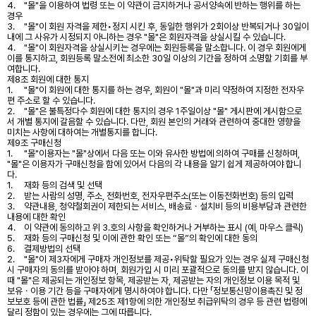
4.
"몰"을 이용하여 법령 또는 이 약관이 금지하거나 공서양속에 반하는 행위를 하는
경우
3.
"몰"이 회원 자격을 제한•정지 시킨 후, 동일한 행위가 2회이상 반복되거나 30일이
내에 그 사유가 시정되지 아니하는 경우 "몰"은 회원자격을 상실시킬 수 있습니다.
4.
"몰"이 회원자격을 상실시키는 경우에는 회원등록을 말소합니다. 이 경우 회원에게
이를 통지하고, 회원등록 말소전에 최소한 30일 이상의 기간을 정하여 소명할 기회를 부
여합니다.
제8조 회원에 대한 통지
1.
"몰"이 회원에 대한 통지를 하는 경우, 회원이 "몰"과 미리 약정하여 지정한 전자우
편 주소로 할 수 있습니다.
2.
"몰"은 불특정다수 회원에 대한 통지의 경우 1주일이상 "몰" 게시판에 게시함으로
서 개별 통지에 갈음할 수 있습니다. 다만, 회원 본인의 거래와 관련하여 중대한 영향을
미치는 사항에 대하여는 개별통지를 합니다.
제9조 구매신청
1.
"몰"이용자는 "몰"상에서 다음 또는 이와 유사한 방법에 의하여 구매를 신청하며,
"몰"은 이용자가 구매신청을 함에 있어서 다음의 각 내용을 알기 쉽게 제공하여야 합니
다.
1.
재화 등의 검색 및 선택
2.
받는 사람의 성명, 주소, 전화번호, 전자우편주소(또는 이동전화번호) 등의 입력
3.
약관내용, 청약철회권이 제한되는 서비스, 배송료ㆍ설치비 등의 비용부담과 관련한
내용에 대한 확인
4.
이 약관에 동의하고 위 3.호의 사항을 확인하거나 거부하는 표시 (예, 마우스 클릭)
5.
재화 등의 구매신청 및 이에 관한 확인 또는 “몰”의 확인에 대한 동의
6.
결제방법의 선택
2.
"몰"이 제3자에게 구매자 개인정보를 제공•위탁할 필요가 있는 경우 실제 구매신청
시 구매자의 동의를 받아야 하며, 회원가입 시 미리 포괄적으로 동의를 받지 않습니다. 이
때 "몰"은 제공되는 개인정보 항목, 제공받는 자, 제공받는 자의 개인정보 이용 목적 및
보유ㆍ이용 기간 등을 구매자에게 명시하여야 합니다. 다만 「정보통신망이용촉진 및 정
보보호 등에 관한 법률」 제25조 제1항에 의한 개인정보 취급위탁의 경우 등 관련 법령에
달리 정함이 있는 경우에는 그에 따릅니다.